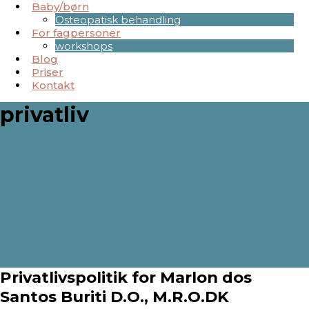
Baby/børn
Osteopatisk behandling
For fagpersoner
workshops
Blog
Priser
Kontakt
privatliv
Privatlivspolitik for Marlon dos
Santos Buriti D.O., M.R.O.DK