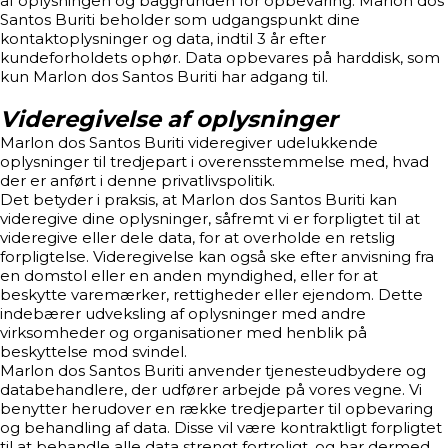
af oplysningen og baggrunden for opbevaring. Marlon dos
Santos Buriti beholder som udgangspunkt dine
kontaktoplysninger og data, indtil 3 år efter
kundeforholdets ophør. Data opbevares på harddisk, som
kun Marlon dos Santos Buriti har adgang til.
Videregivelse af oplysninger
Marlon dos Santos Buriti videregiver udelukkende
oplysninger til tredjepart i overensstemmelse med, hvad
der er anført i denne privatlivspolitik.
Det betyder i praksis, at Marlon dos Santos Buriti kan
videregive dine oplysninger, såfremt vi er forpligtet til at
videregive eller dele data, for at overholde en retslig
forpligtelse. Videregivelse kan også ske efter anvisning fra
en domstol eller en anden myndighed, eller for at
beskytte varemærker, rettigheder eller ejendom. Dette
indebærer udveksling af oplysninger med andre
virksomheder og organisationer med henblik på
beskyttelse mod svindel.
Marlon dos Santos Buriti anvender tjenesteudbydere og
databehandlere, der udfører arbejde på vores vegne. Vi
benytter herudover en række tredjeparter til opbevaring
og behandling af data. Disse vil være kontraktligt forpligtet
til at behandle alle data strengt fortroligt, og har dermed