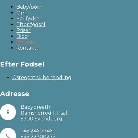
Baby/børn
Om
Før fødsel
Efter fødsel
Priser
Blog
Privatliv
Kontakt
Efter Fødsel
Osteopatisk behandling
Adresse
Babybreath
Ramsherred 1, 1. sal
5700 Svendborg
+45 24601146
+45 22300272