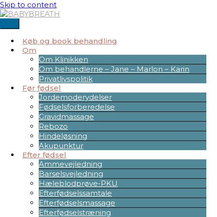
Skip to content
Køb og book behandling
Om
Om Klinikken
Om behandlerne – Jane – Marlon – Karin
Privatlivspolitik
Før fødsel
Jordemoderydelser
Fødselsforberedelse
Gravidmassage
Rebozo
Hindeløsning
Akupunktur
Efter fødsel
Ammevejledning
Barselsvejledning
Hæleblodprøve-PKU
Efterfødselssamtale
Efterfødselsmassage
Efterfødselstræning