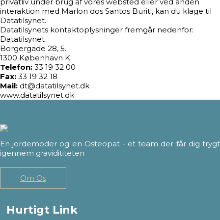
privatliv under brug af vores websted eller ved anden
interaktion med Marlon dos Santos Buriti, kan du klage til
Datatilsynet.
Datatilsynets kontaktoplysninger fremgår nedenfor:
Datatilsynet
Borgergade 28, 5.
1300 København K
Telefon:
33 19 32 00
Fax:
33 19 32 18
Mail:
dt@datatilsynet.dk
www.datatilsynet.dk
En jordemoder og en Osteopat - et team der får dig trygt
igennem gravidititeten
Om Os
Hurtigt Link