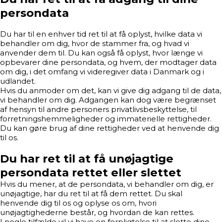
persondata
Du har til en enhver tid ret til at få oplyst, hvilke data vi
behandler om dig, hvor de stammer fra, og hvad vi
anvender dem til. Du kan også få oplyst, hvor længe vi
opbevarer dine persondata, og hvem, der modtager data
om dig, i det omfang vi videregiver data i Danmark og i
udlandet.
Hvis du anmoder om det, kan vi give dig adgang til de data,
vi behandler om dig. Adgangen kan dog være begrænset
af hensyn til andre personers privatlivsbeskyttelse, til
forretningshemmeligheder og immaterielle rettigheder.
Du kan gøre brug af dine rettigheder ved at henvende dig
til os.
Du har ret til at få unøjagtige
persondata rettet eller slettet
Hvis du mener, at de persondata, vi behandler om dig, er
unøjagtige, har du ret til at få dem rettet. Du skal
henvende dig til os og oplyse os om, hvori
unøjagtighederne består, og hvordan de kan rettes.
I nogle tilfælde vil vi have en forpligtelse til at slette dine