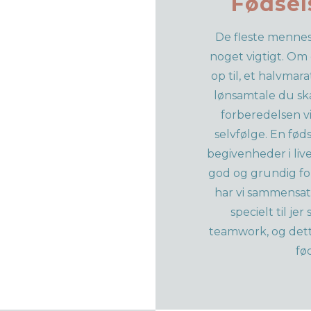
Fødsel
De fleste mennes
noget vigtigt. Om 
op til, et halvmara
lønsamtale du ska
forberedelsen vi
selvfølge. En føds
begivenheder i liv
god og grundig fo
har vi sammensat
specielt til je
teamwork, og dett
fø