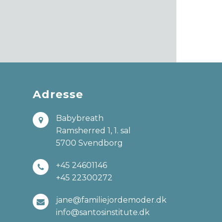
Adresse
Babybreath
Ramsherred 1, 1. sal
5700 Svendborg
+45 24601146
+45 22300272
jane@familiejordemoder.dk
info@santosinstitute.dk