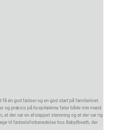
 få en god fødsel og en god start på familielivet.
r og praksis på hospitalerne føler både min mand
i, at der var en afslappet stemning og at der var rig
age til fødselsforberedelse hos BabyBreath, der