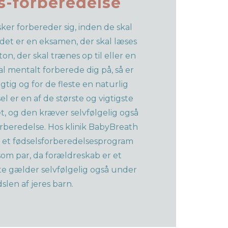
s-forberedelse
ker forbereder sig, inden de skal
det er en eksamen, der skal læses
ton, der skal trænes op til eller en
l mentalt forberede dig på, så er
gtig og for de fleste en naturlig
el er en af de største og vigtigste
et, og den kræver selvfølgelig også
rberedelse. Hos klinik BabyBreath
 et fødselsforberedelsesprogram
r som par, da forældreskab er et
e gælder selvfølgelig også under
dslen af jeres barn.