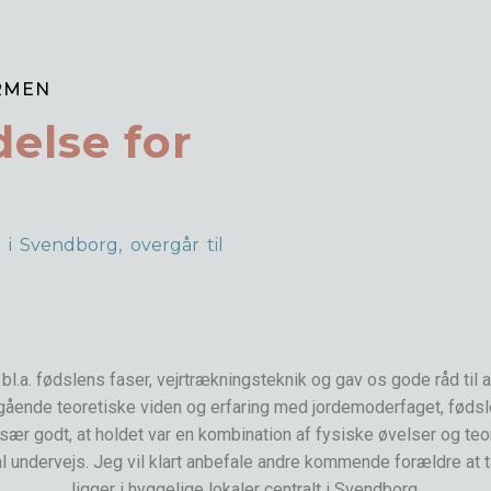
RMEN
else for
 i Svendborg, overgår til
a. fødslens faser, vejrtrækningsteknik og gav os gode råd til at
ående teoretiske viden og erfaring med jordemoderfaget, fødsle
især godt, at holdet var en kombination af fysiske øvelser og teor
 undervejs. Jeg vil klart anbefale andre kommende forældre at t
ligger i hyggelige lokaler centralt i Svendborg.