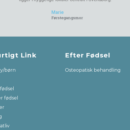
Marie
Førstegangsmor
rtigt Link
Efter Fødsel
y/børn
Osteopatisk behandling
 fødsel
er fødsel
er
g
atliv