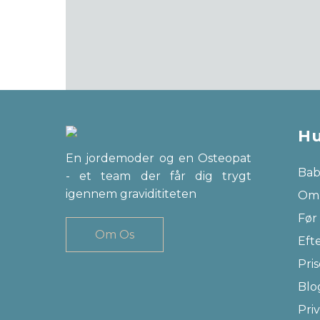
Hu
En jordemoder og en Osteopat
Bab
- et team der får dig trygt
igennem gravidititeten
Om
Før
Om Os
Eft
Pris
Blo
Priv