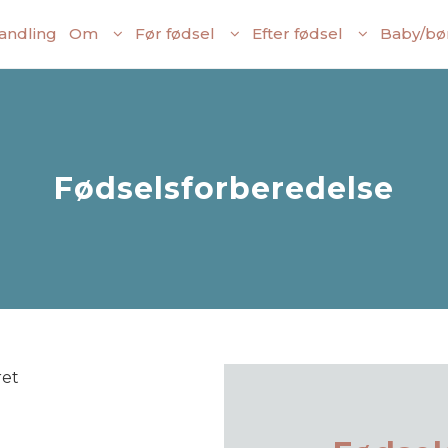
andling
Om
Før fødsel
Efter fødsel
Baby/bø
Fødselsforberedelse