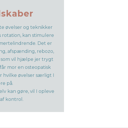
dskaber
te øvelser og teknikker
rotation, kan stimulere
smertelindrende. Det er
ng, afspænding, rebozo,
som vil hjælpe jer trygt
år mor en osteopatisk
hvilke øvelser særligt I
re på.
v kan gøre, vil I opleve
af kontrol.